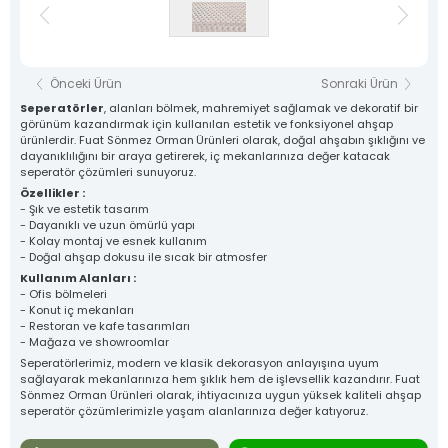
Sosyal Medya
İletişim Hattı
Hesaplarımız
0 332 342 6525
Konum
Önceki Ürün
Sonraki Ürün
Seperatörler
, alanları bölmek, mahremiyet sağlamak ve dekoratif bir
görünüm kazandırmak için kullanılan estetik ve fonksiyonel ahşap
ürünlerdir. Fuat Sönmez Orman
Ürünleri olarak, doğal ahşabın şıklığını ve
dayanıklılığını bir araya getirerek, iç mekanlarınıza değer katacak
seperatör çözümleri sunuyoruz.
Özellikler :
- Şık ve estetik tasarım
MASIF PANELLER
PLYWOOD
- Dayanıklı ve uzun ömürlü yapı
- Kolay montaj ve esnek kullanım
- Doğal ahşap dokusu ile sıcak bir atmosfer
Kullanım Alanları :
- Ofis bölmeleri
- Konut iç mekanları
- Restoran ve kafe tasarımları
- Mağaza ve showroomlar
Seperatörlerimiz, modern ve klasik dekorasyon anlayışına uyum
KONTRAPLAK
KERESTE
sağlayarak mekanlarınıza hem şıklık hem de işlevsellik kazandırır. Fuat
Sönmez Orman Ürünleri olarak, ihtiyacınıza uygun yüksek kaliteli ahşap
seperatör çözümlerimizle yaşam alanlarınıza değer katıyoruz.