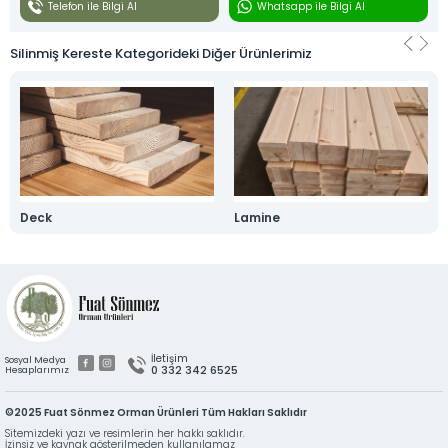
Telefon ile Bilgi Al
Whatsapp ile Bilgi Al
Silinmiş Kereste Kategorideki Diğer Ürünlerimiz
SILINMIŞ KERESTE
OSB
Tüm hakkı saklıdır. Sitemizde kullanılan tüm içerik ve görseller
Fuat Sönmez Orman Ürünleri’ne ait olup izinsiz kullanımı hukuki yaptırıma tabidir.
Deck
Lamine
İletişim
Sosyal Medya
0 332 342 6525
Hesaplarımız
©2025 Fuat Sönmez Orman Ürünleri Tüm Hakları Saklıdır
Sitemizdeki yazı ve resimlerin her hakkı saklıdır.
İzinsiz ve kaynak gösterilmeden kullanılamaz