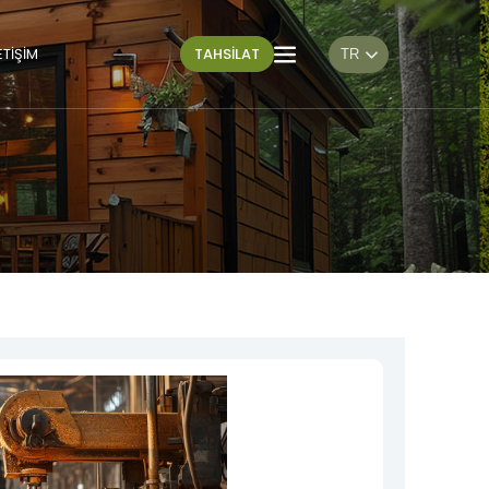
×
ETİŞİM
TAHSİLAT
TR
Sosyal Medya
Konum
Hesaplarımız
KONTRAPLAK