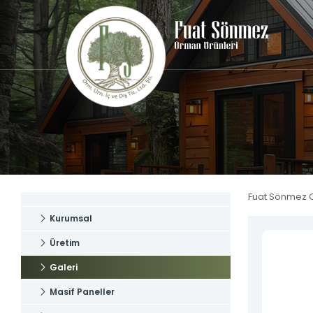
×
Kurumsal
Üretim
Galeri
Masif Pan
Plywood
Fuat Sönmez
Kontrapl
Orman Ürünleri
Kereste
Anasayfa
Fuat Sönmez 
Silinmiş 
Kurumsal
Kurumsal
OSB
Ürünler
Üretim
Tüm Ürün
Üretim
Galeri
İletişim
Galeri
Masif Paneller
İletişim