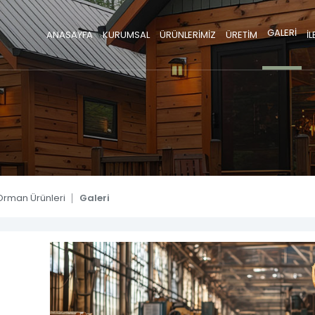
GALERİ
ANASAYFA
KURUMSAL
ÜRÜNLERİMİZ
ÜRETİM
İL
eller
İletişim Hattı
0 332 342 6525
ak
Orman Ürünleri
Galeri
Kereste
ler
MASIF PANELLER
PLYWOOD