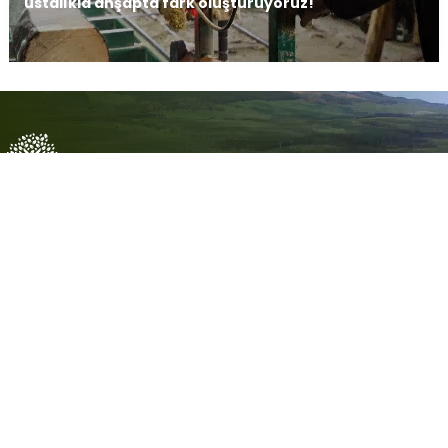
ustalıkla ahşapta fark oluşturuyoruz!
Her Üründe Sürdürülebilirlik, Her
Adımda Gelecek!
Sürdürülebilir üretim anlayışımızla, doğal
kaynakları verimli kullanarak çevre dostu ve uzun
ömürlü ürünler üretiyoruz. Gelecek için
taahhüdümüz, daha yeşil bir dünya oluşturmaktır!
Yüksek Kalite Üretim
Yüksek Verimlilik, Üstün Kalite
Doğal Kaynaklarla,
Teknolojiyi Birleştiren Üretim
Fuat Sönmez Orman Ürünleri olarak,
gelişmiş üretim süreçleri ile yüksek
verimlilik ve üstün kaliteyi bir araya