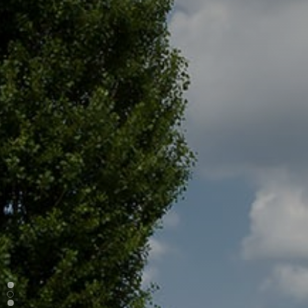
Sosyal Medya
İletişim Hattı
Hesaplarımız
0 332 342 6525
Konum
MASIF PANELLER
PLYWOOD
KONTRAPLAK
KERESTE