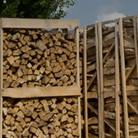
SILINMIŞ KERESTE
OSB
Tüm hakkı saklıdır. Sitemizde kullanılan tüm içerik ve görseller
Fuat Sönmez Orman Ürünleri’ne ait olup izinsiz kullanımı hukuki yaptırıma tabidir.