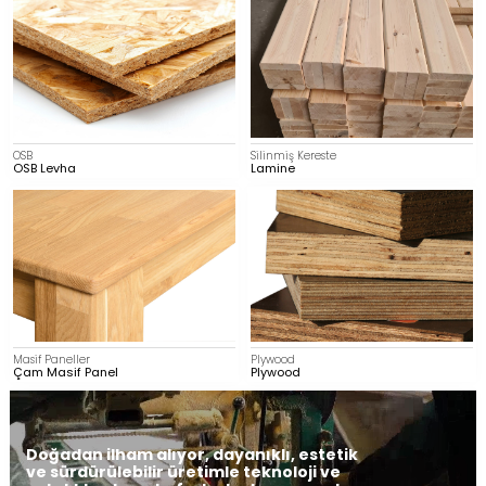
OSB
Silinmiş Kereste
OSB Levha
Lamine
Masif Paneller
Plywood
Çam Masif Panel
Plywood
Doğadan ilham alıyor, dayanıklı, estetik
ve sürdürülebilir üretimle teknoloji ve