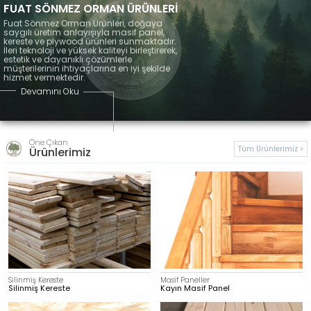
FUAT SÖNMEZ ORMAN ÜRÜNLERİ
Fuat Sönmez Orman Ürünleri, doğaya
saygılı üretim anlayışıyla masif panel,
kereste ve plywood ürünleri sunmaktadır.
İleri teknoloji ve yüksek kaliteyi birleştirerek,
estetik ve dayanıklı çözümlerle
müşterilerinin ihtiyaçlarına en iyi şekilde
hizmet vermektedir.
Devamını Oku
Öne Çıkan
Tüm Ürünlerimiz >
Ürünlerimiz
Silinmiş Kereste
Masif Paneller
Silinmiş Kereste
Kayın Masif Panel