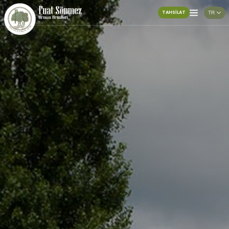
×
TAHSİLAT
TR
Fuat Sönmez
Orman Ürünleri
Anasayfa
Kurumsal
Ürünler
Üretim
Galeri
İletişim
Tahsilat